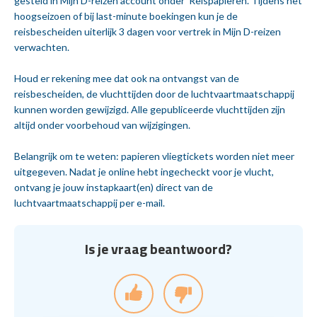
gesteld in Mijn D-reizen account onder ‘Reispapieren’. Tijdens het
hoogseizoen of bij last-minute boekingen kun je de
reisbescheiden uiterlijk 3 dagen voor vertrek in Mijn D-reizen
verwachten.
Houd er rekening mee dat ook na ontvangst van de
reisbescheiden, de vluchttijden door de luchtvaartmaatschappij
kunnen worden gewijzigd. Alle gepubliceerde vluchttijden zijn
altijd onder voorbehoud van wijzigingen.
Belangrijk om te weten: papieren vliegtickets worden niet meer
uitgegeven. Nadat je online hebt ingecheckt voor je vlucht,
ontvang je jouw instapkaart(en) direct van de
luchtvaartmaatschappij per e-mail.
Is je vraag beantwoord?